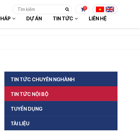
0
PHÁP
DỰ ÁN
TIN TỨC
LIÊN HỆ
 TỤC MUA HÀNG
TIN TỨC CHUYÊN NGHÀNH
TIN TỨC NỘI BỘ
TUYỂN DỤNG
TÀI LIỆU