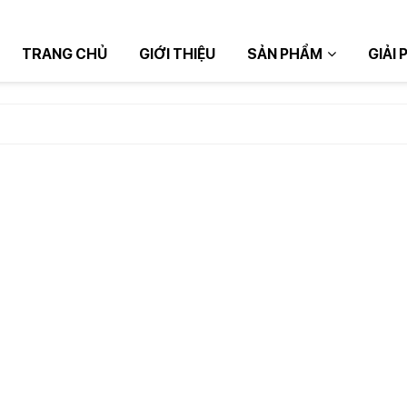
TRANG CHỦ
GIỚI THIỆU
SẢN PHẨM
GIẢI 
TIẾP