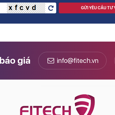
GỬI YÊU CẦU TƯ
 báo giá
info@fitech.vn