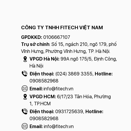
CÔNG TY TNHH FITECH VIỆT NAM
GPDKKD:
0106667107
Trụ sở chính
: Số 15, ngách 210, ngõ 179, phố
Vĩnh Hưng, Phường Vĩnh Hưng, TP. Hà Nội.
VPGD Hà Nội:
99A ngõ 175/5, Định Công,
Hà Nội
Điện thoại:
(024) 3869 3355,
Hotline:
0908582968
Email:
info@fitech.vn
VPGD HCM:
6/17/23 Tân Hóa, Phường
1, TP.HCM
Điện thoại:
0931725639,
Hotline:
0908582968
Email:
info@fitech.vn