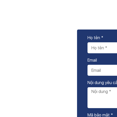
Họ tên *
Email
Nội dung yêu c
Mã bảo mật *