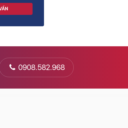
 VẤN
0908.582.968