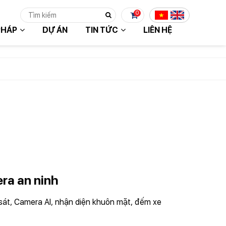
0
PHÁP
DỰ ÁN
TIN TỨC
LIÊN HỆ
 TỤC MUA HÀNG
ra an ninh
át, Camera AI, nhận diện khuôn mặt, đếm xe