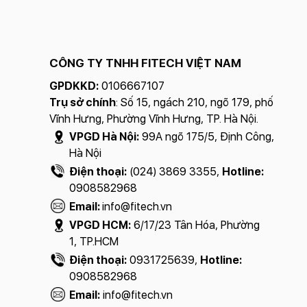
CÔNG TY TNHH FITECH VIỆT NAM
GPDKKD:
0106667107
Trụ sở chính
: Số 15, ngách 210, ngõ 179, phố
Vĩnh Hưng, Phường Vĩnh Hưng, TP. Hà Nội.
VPGD Hà Nội:
99A ngõ 175/5, Định Công,
Hà Nội
Điện thoại:
(024) 3869 3355,
Hotline:
0908582968
Email:
info@fitech.vn
VPGD HCM:
6/17/23 Tân Hóa, Phường
1, TP.HCM
Điện thoại:
0931725639,
Hotline:
0908582968
Email:
info@fitech.vn