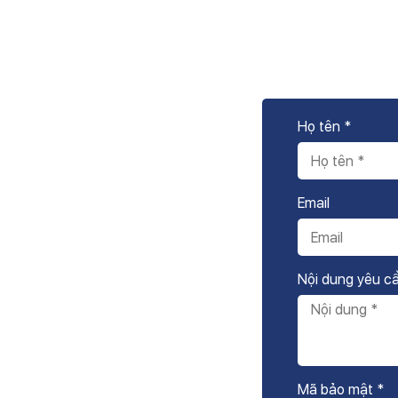
Họ tên *
Email
Nội dung yêu c
Mã bảo mật *