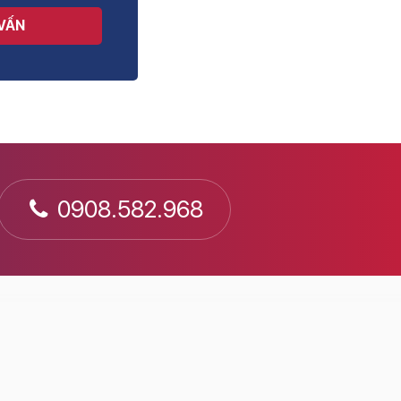
 VẤN
0908.582.968