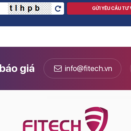
GỬI YÊU CẦU TƯ
 báo giá
info@fitech.vn