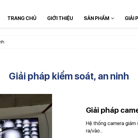
TRANG CHỦ
GIỚI THIỆU
SẢN PHẨM
GIẢI 
inh
TIẾP
Giải pháp kiểm soát, an ninh
Giải pháp came
Hệ thống camera giám s
ra/vào...