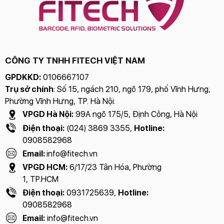
CÔNG TY TNHH FITECH VIỆT NAM
GPDKKD:
0106667107
Trụ sở chính
: Số 15, ngách 210, ngõ 179, phố Vĩnh Hưng,
Phường Vĩnh Hưng, TP. Hà Nội.
VPGD Hà Nội:
99A ngõ 175/5, Định Công, Hà Nội
Điện thoại:
(024) 3869 3355,
Hotline:
0908582968
Email:
info@fitech.vn
VPGD HCM:
6/17/23 Tân Hóa, Phường
1, TP.HCM
Điện thoại:
0931725639,
Hotline:
0908582968
Email:
info@fitech.vn