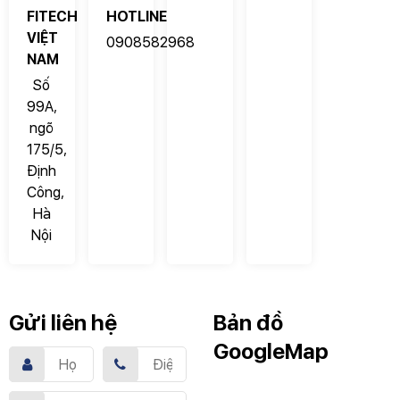
FITECH
HOTLINE
VIỆT
0908582968
NAM
Số
99A,
ngõ
175/5,
Định
Công,
Hà
Nội
Gửi liên hệ
Bản đồ
GoogleMap