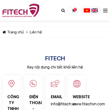
0
Trang chủ
Liên hệ
FITECH
TIẾP TỤC MUA HÀNG
Key nội dung chi tiết khối liên hệ
CÔNG
ĐIỆN
EMAIL
WEBSITE
TY
THOẠI
info@fitech.vn
www.fitechvn.com
TNHH
-