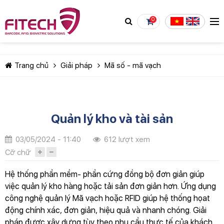
0
Trang chủ
Giải pháp
Mã số - mã vạch
Quản lý kho và tài sản
TIẾP TỤC MUA HÀNG
03/05/2024 - 11:40
612 lượt xem
Cỡ chữ
Hệ thống phần mềm- phần cứng đồng bộ đơn giản giúp
việc quản lý kho hàng hoặc tải sản đơn giản hơn. Ứng dụng
công nghệ quản lý Mã vạch hoặc RFID giúp hệ thống họat
động chính xác, đơn giản, hiệu quả và nhanh chóng. Giải
pháp được xây dựng tùy theo nhu cầu thực tế của khách