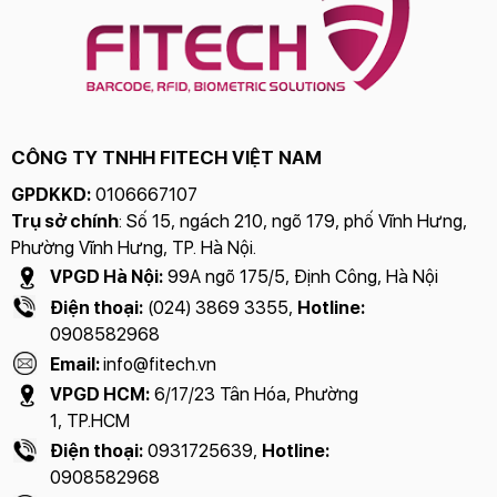
CÔNG TY TNHH FITECH VIỆT NAM
GPDKKD:
0106667107
Trụ sở chính
: Số 15, ngách 210, ngõ 179, phố Vĩnh Hưng,
Phường Vĩnh Hưng, TP. Hà Nội.
VPGD Hà Nội:
99A ngõ 175/5, Định Công, Hà Nội
Điện thoại:
(024) 3869 3355,
Hotline:
0908582968
Email:
info@fitech.vn
VPGD HCM:
6/17/23 Tân Hóa, Phường
1, TP.HCM
Điện thoại:
0931725639,
Hotline:
0908582968